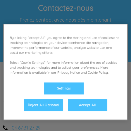
Contactez-nous
Prenez contact avec nous dès maintenant
Prenez rendez-vous en ligne
By clicking “Accept All” you agree to the storing and use of cookies and
tracking technologies on your device to enhance site navigation,
improve the performance of our website, analyse website use, and
assist our marketing efforts.
Select “Cookie Settings” for more information about the use of cookies
and tracking technologies and to adjust your preferences. More
information is available in our Privacy Notice and Cookie Policy.
Clinique vétérinaire Foch
Settings
Clinique Vétérinaire Foch, 

Reject All Optional
Accept All
38 Avenue Maréchal Foch 

34500 Béziers
04 67 31 27 29