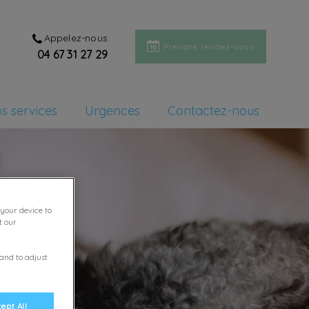
Appelez-nous
Prendre rendez-vous
04 67 31 27 29
s services
Urgences
Contactez-nous
 your device to
t our
 and to adjust
ept All