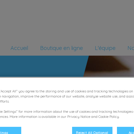
re Foch
Accueil
Boutique en ligne
L'équipe
No
“Accept All” you agree to the storing and use of cookies and tracking technologies on
e navigation, improve the performance of our website, analyse website use, and assis
forts.
ie Settings” for more information about the use of cookies and tracking technologies
nces. More information is available in our Privacy Notice and Cookie Policy.
tings
Reject All Optional
Acc