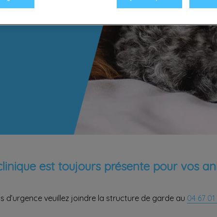
clinique est toujours présente pour vos an
s d’urgence veuillez joindre la structure de garde au
04 67 01