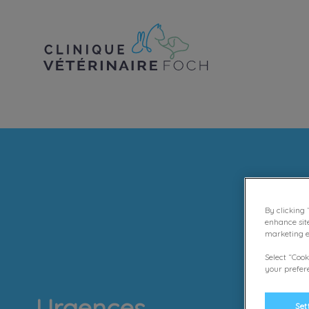
Page d'accueil de Clinique vétérinai
By clicking 
enhance sit
marketing ef
Select “Cook
your prefere
Urgences
Set