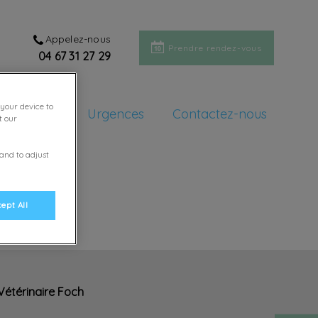
Appelez-nous
Prendre rendez-vous
04 67 31 27 29
 your device to
s services
Urgences
Contactez-nous
t our
 and to adjust
ept All
 Vétérinaire Foch