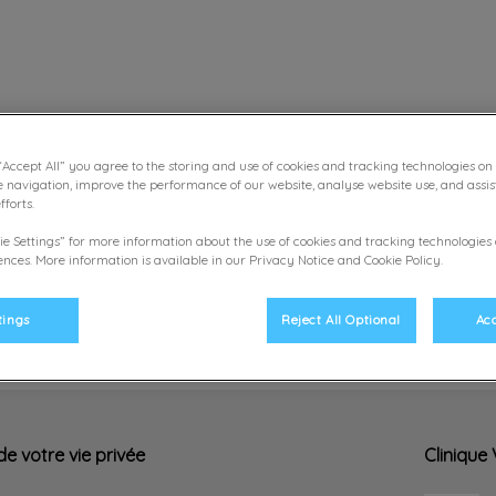
re Foch
“Accept All” you agree to the storing and use of cookies and tracking technologies on
Accueil
Boutique en ligne
L'équipe
No
e navigation, improve the performance of our website, analyse website use, and assis
forts.
ie Settings” for more information about the use of cookies and tracking technologies
nces. More information is available in our Privacy Notice and Cookie Policy.
tings
Reject All Optional
Acc
e votre vie privée
Clinique