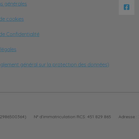
ns générales
 de cookies
 de Confidentialité
légales
glement général sur la protection des données)
182986500364)
N° d’immatriculation RCS:
451 829 865
Adresse :