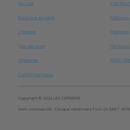
Accueil
Conditio
Boutique en ligne
Politique
L'équipe
Politique
Nos services
Mentions 
Urgences
RGPD (Rè
Contactez-nous
Copyright © 2026 LES CERISIERS
Nom commercial :
Clinique Vétérinaire Foch (N SIRET 45