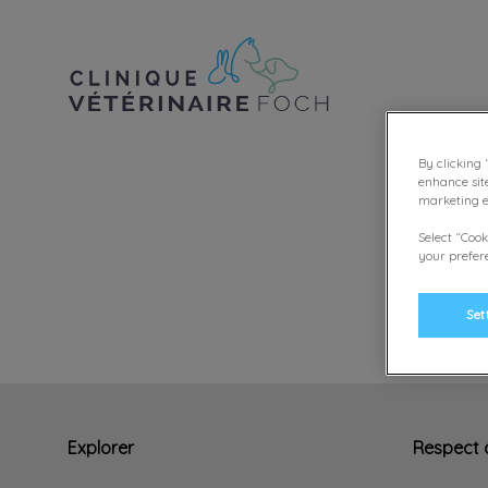
Page d'accueil de Clinique vétérinai
By clicking 
enhance sit
marketing ef
Select “Cook
your prefere
Set
Explorer
Respect d